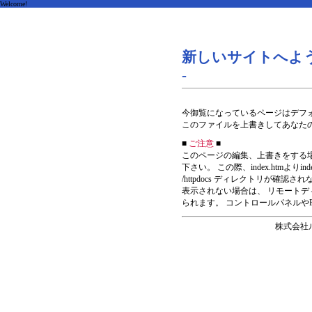
Welcome!
新しいサイトへよう
-
今御覧になっているページはデフォルトの
このファイルを上書きしてあなた
■
ご注意
■
このページの編集、上書きをする場合FTP接
下さい。 この際、index.htmよりi
/httpdocs ディレクトリが確
表示されない場合は、 リモート
られます。 コントロールパネルや
株式会社ルーク